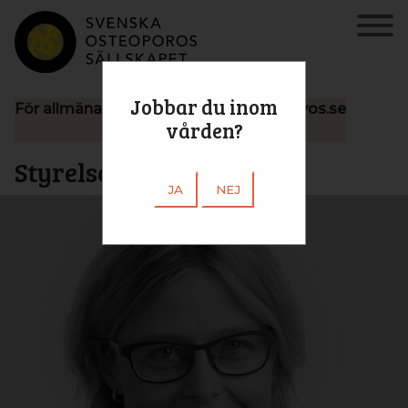
Jobbar du inom
För allmäna frågor till styrelsen:
info@svos.se
vården?
Styrelsen
JA
NEJ