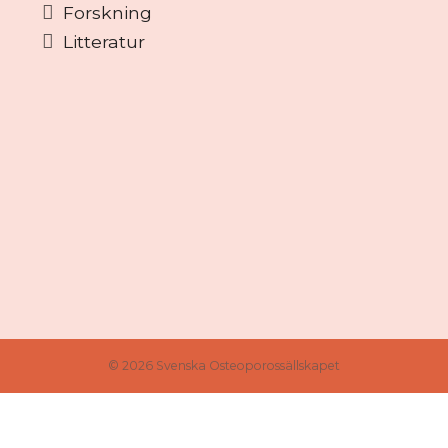
Forskning
Litteratur
© 2026 Svenska Osteoporossällskapet