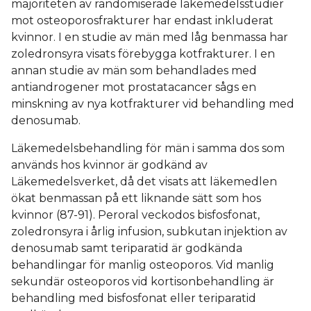
majoriteten av randomiserade läkemedelsstudier
mot osteoporosfrakturer har endast inkluderat
kvinnor. I en studie av män med låg benmassa har
zoledronsyra visats förebygga kotfrakturer. I en
annan studie av män som behandlades med
antiandrogener mot prostatacancer sågs en
minskning av nya kotfrakturer vid behandling med
denosumab.
Läkemedelsbehandling för män i samma dos som
används hos kvinnor är godkänd av
Läkemedelsverket, då det visats att läkemedlen
ökat benmassan på ett liknande sätt som hos
kvinnor (87-91). Peroral veckodos bisfosfonat,
zoledronsyra i årlig infusion, subkutan injektion av
denosumab samt teriparatid är godkända
behandlingar för manlig osteoporos. Vid manlig
sekundär osteoporos vid kortisonbehandling är
behandling med bisfosfonat eller teriparatid