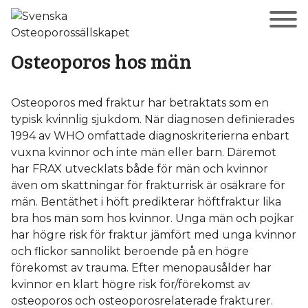
Osteoporos hos män
Osteoporos med fraktur har betraktats som en
typisk kvinnlig sjukdom. När diagnosen definierades
1994 av WHO omfattade diagnoskriterierna enbart
vuxna kvinnor och inte män eller barn. Däremot
har FRAX utvecklats både för män och kvinnor
även om skattningar för frakturrisk är osäkrare för
män. Bentäthet i höft predikterar höftfraktur lika
bra hos män som hos kvinnor. Unga män och pojkar
har högre risk för fraktur jämfört med unga kvinnor
och flickor sannolikt beroende på en högre
förekomst av trauma. Efter menopausålder har
kvinnor en klart högre risk för/förekomst av
osteoporos och osteoporosrelaterade frakturer.