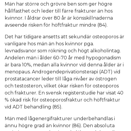
Män har större och grövre ben som ger högre
hållfasthet och leder till färre frakturer än hos
kvinnor. I åldrar över 80 år är könsskillnaderna
avseende risken för höftfraktur mindre (84).
Det har tidigare ansetts att sekundär osteoporos är
vanligare hos män än hos kvinnor pga.
levnadsvanor som rökning och högt alkoholintag.
Andelen män i ålder 60-70 år med hypogonadism
är bara 10%, medan alla kvinnor vid denna ålder är i
menopaus. Androgendeprivationsterapi (ADT) vid
prostatacancer leder till låga nivåer av östrogen
och testosteron, vilket ökar risken för osteoporos
och frakturer. En svensk registerstudie har visat 40
% ökad risk för osteoporosfraktur och höftfraktur
vid ADT behandling (85).
Män med lågenergifrakturer underbehandlas i
ännu högre grad än kvinnor (86). Den absoluta