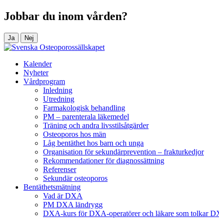
Jobbar du inom vården?
Ja
Nej
Kalender
Nyheter
Vårdprogram
Inledning
Utredning
Farmakologisk behandling
PM – parenterala läkemedel
Träning och andra livsstilsåtgärder
Osteoporos hos män
Låg bentäthet hos barn och unga
Organisation för sekundärprevention – frakturkedjor
Rekommendationer för diagnossättning
Referenser
Sekundär osteoporos
Bentäthetsmätning
Vad är DXA
PM DXA ländrygg
DXA-kurs för DXA-operatörer och läkare som tolkar 