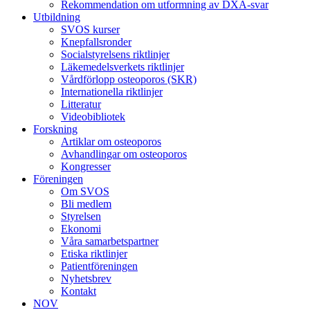
Rekommendation om utformning av DXA-svar
Utbildning
SVOS kurser
Knepfallsronder
Socialstyrelsens riktlinjer
Läkemedelsverkets riktlinjer
Vårdförlopp osteoporos (SKR)
Internationella riktlinjer
Litteratur
Videobibliotek
Forskning
Artiklar om osteoporos
Avhandlingar om osteoporos
Kongresser
Föreningen
Om SVOS
Bli medlem
Styrelsen
Ekonomi
Våra samarbetspartner
Etiska riktlinjer
Patientföreningen
Nyhetsbrev
Kontakt
NOV