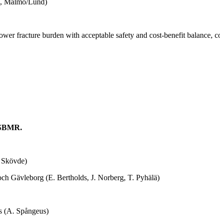
on, Malmö/Lund)
lower fracture burden with acceptable safety and cost-benefit balance,
 ASBMR.
, Skövde)
och Gävleborg (E. Bertholds, J. Norberg, T. Pyhälä)
os (A. Spångeus)