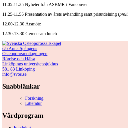
11.05-11.25 Nyheter från ASBMR i Vancouver
11.25-11.55 Presentation av årets avhandling samt prisutdelning (
prel
12.00-12.30 Årsmöte
12.30-13.30 Gemensam lunch
c/o Anna Spångeus
Osteoporosmottagningen
Rörelse och Hälsa
Linköpings universitetssjukhus
581 83 Linköping
info@svos.se
Snabblänkar
Forskning
Litteratur
Vårdprogram
Inledning