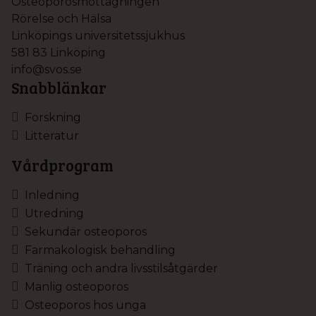
Osteoporosmottagningen
Rörelse och Hälsa
Linköpings universitetssjukhus
581 83 Linköping
info@svos.se
Snabblänkar
Forskning
Litteratur
Vårdprogram
Inledning
Utredning
Sekundär osteoporos
Farmakologisk behandling
Träning och andra livsstilsåtgärder
Manlig osteoporos
Osteoporos hos unga