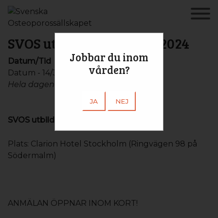
SVOS utbildningsdagar 2024
Jobbar du inom
Datum/Tid
vården?
Datum - 14/3, 2023 - 15/3, 2023
Hela dagen
JA
NEJ
SVOS utbildningsdagar våren 2024
Plats: Clarion Hotel Stockholm (Ringvägen 98 på
Södermalm)
ANMÄLAN ÖPPNAR INOM KORT!