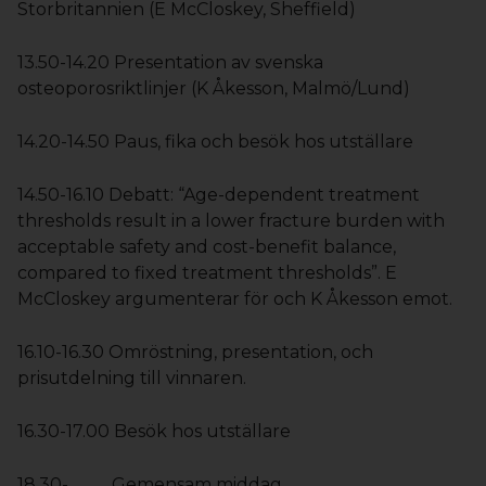
Storbritannien (E McCloskey, Sheffield)
13.50-14.20 Presentation av svenska
osteoporosriktlinjer (K Åkesson, Malmö/Lund)
14.20-14.50 Paus, fika och besök hos utställare
14.50-16.10 Debatt: “Age-dependent treatment
thresholds result in a lower fracture burden with
acceptable safety and cost-benefit balance,
compared to fixed treatment thresholds”. E
McCloskey argumenterar för och K Åkesson emot.
16.10-16.30 Omröstning, presentation, och
prisutdelning till vinnaren.
16.30-17.00 Besök hos utställare
18.30- Gemensam middag