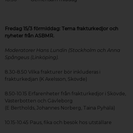
Fredag 15/3 förmiddag: Tema frakturkedjor och
nyheter från ASBMR.
Moderatorer Hans Lundin (Stockholm och Anna
Spångeus (Linköping).
8.30-8.50 Vilka frakturer bör inkluderas i
frakturkedjan (K Axelsson, Skövde)
8.50-10.15 Erfarenheter från frakturkedjor i Skövde,
Västerbotten och Gävleborg
(E Bertholds, Johannes Norberg, Taina Pyhälä)
10.15-10.45 Paus, fika och besök hos utställare