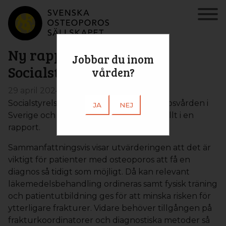
Ny rapport från
Jobbar du inom
Socialstyrelsen!
vården?
29 april 2024
Socialstyrelsen har utvärderat osteoporosvården i
JA
NEJ
Sverige och har nyligen sammanfattat allt i en
rapport.
Sammanfattningsvis visar utvärderingen att det är
viktigt för patienter med osteoporos att få en
diagnos så tidigt som möjligt. Då kan relevant
läkemedelsbehandling ordineras samt fysisk träning
och patientutbildning ges för att minska risken för
ytterligare frakturer. Vidare behöver tillgången på
frakturkoordinatorer och diagnostiska metoder så