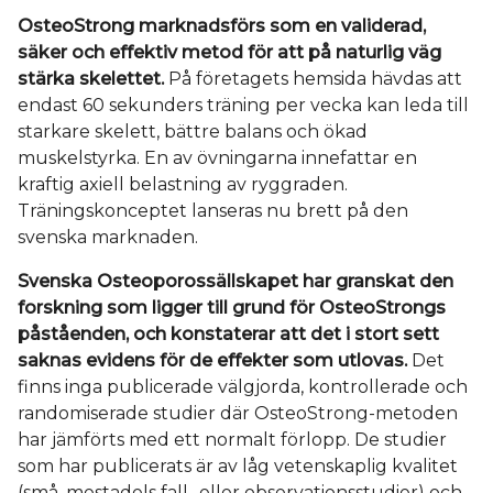
OsteoStrong marknadsförs som en validerad,
säker och effektiv metod för att på naturlig väg
stärka skelettet.
På företagets hemsida hävdas att
endast 60 sekunders träning per vecka kan leda till
starkare skelett, bättre balans och ökad
muskelstyrka. En av övningarna innefattar en
kraftig axiell belastning av ryggraden.
Träningskonceptet lanseras nu brett på den
svenska marknaden.
Svenska Osteoporossällskapet har granskat den
forskning som ligger till grund för OsteoStrongs
påståenden, och konstaterar att det i stort sett
saknas evidens för de effekter som utlovas.
Det
finns inga publicerade välgjorda, kontrollerade och
randomiserade studier där OsteoStrong-metoden
har jämförts med ett normalt förlopp. De studier
som har publicerats är av låg vetenskaplig kvalitet
(små, mestadels fall- eller observationsstudier) och