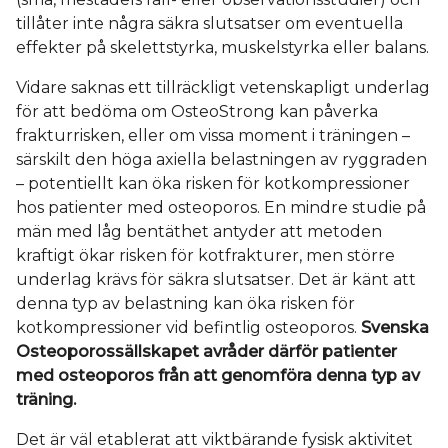
tillåter inte några säkra slutsatser om eventuella
effekter på skelettstyrka, muskelstyrka eller balans.
Vidare saknas ett tillräckligt vetenskapligt underlag
för att bedöma om OsteoStrong kan påverka
frakturrisken, eller om vissa moment i träningen –
särskilt den höga axiella belastningen av ryggraden
– potentiellt kan öka risken för kotkompressioner
hos patienter med osteoporos. En mindre studie på
män med låg bentäthet antyder att metoden
kraftigt ökar risken för kotfrakturer, men större
underlag krävs för säkra slutsatser. Det är känt att
denna typ av belastning kan öka risken för
kotkompressioner vid befintlig osteoporos.
Svenska
Osteoporossällskapet avråder därför patienter
med osteoporos från att genomföra denna typ av
träning.
Det är väl etablerat att viktbärande fysisk aktivitet